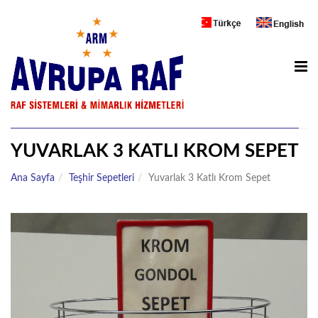
ANA SAYFA
METAL MARKET RAFLARI
AHŞAP MAĞAZA RAFLARI
SOĞUTUCU DOLAP
YUVARLAK 3 KATLI KROM SEPET
ZÜCCACIYE RAFLARI
Ana Sayfa
Teşhir Sepetleri
Yuvarlak 3 Katlı Krom Sepet
DEPO RAFLARI
UNLU MAMÜLLER
ECZANE RAFLARI
TEŞHIR STANDLARI