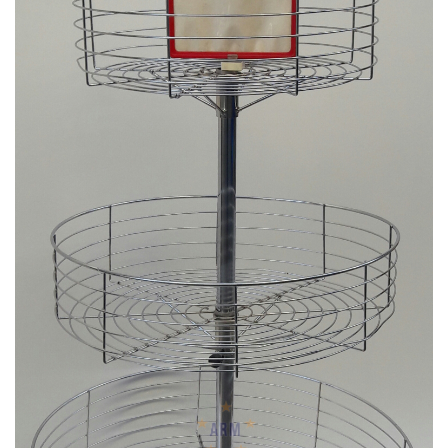
PLASTIK ÇEKMECELI AVADANLIK
BANKO&VITRIN
CAMLI VITRIN BANKOLARI
AKSESUARLAR
MANKEN & PLEXI
REFERANSLAR
ONLINE KATALOG
BASINDA BIZ
KURUMSAL
İLETIŞIM