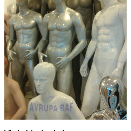
PLASTIK ÇEKMECELI AVADANLIK
BANKO&VITRIN
CAMLI VITRIN BANKOLARI
AKSESUARLAR
MANKEN & PLEXI
REFERANSLAR
ONLINE KATALOG
BASINDA BIZ
KURUMSAL
İLETIŞIM