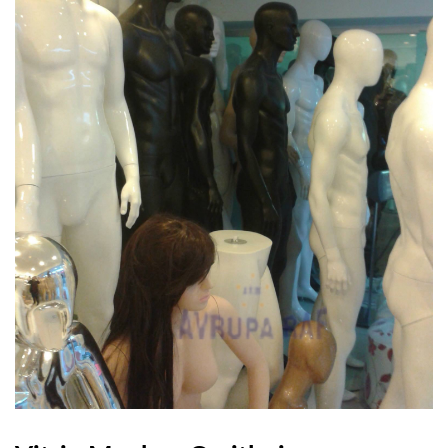
PLASTIK ÇEKMECELI AVADANLIK
BANKO&VITRIN
CAMLI VITRIN BANKOLARI
AKSESUARLAR
MANKEN & PLEXI
REFERANSLAR
ONLINE KATALOG
BASINDA BIZ
KURUMSAL
İLETIŞIM