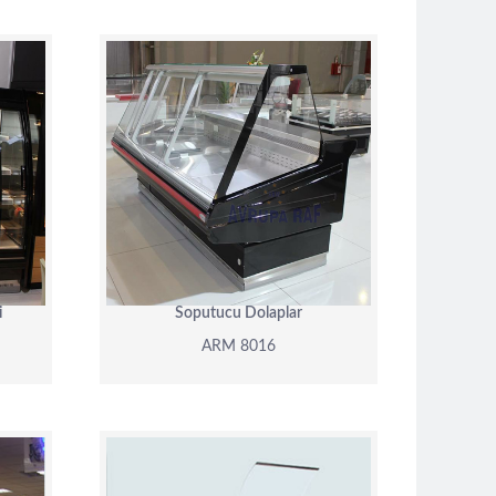
ARM 8016
DETAY
i
Soputucu Dolaplar
ARM 8016