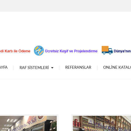
Plastik Avandalık Grubu
Banko&Vitrin
Camlı Standlar
Teşhir Sepetleri
Aksesuarlar
Vitrin Mankeni
Plexi Grubu
AYFA
REFERANSLAR
ONLİNE KATA
RAF SİSTEMLERİ
Plastik & Ahşap Askı Modelleri