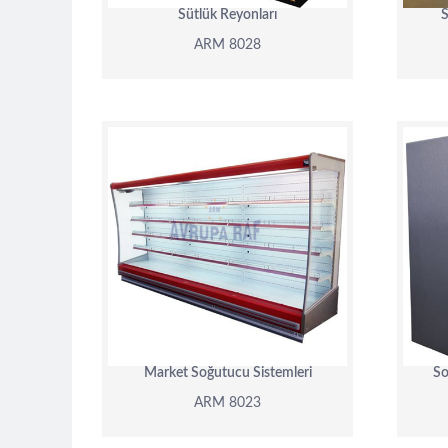
Sütlük Reyonları
S
ARM 8028
ARM 8023
DETAY
Market Soğutucu Sistemleri
So
ARM 8023