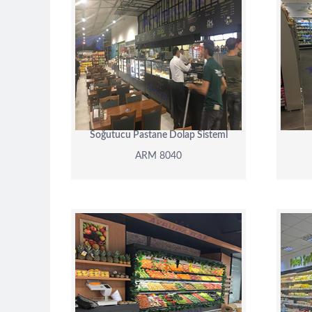
ARM 8040
DETAY
Soğutucu Pastane Dolap Sisteml
ARM 8040
ARM 8031