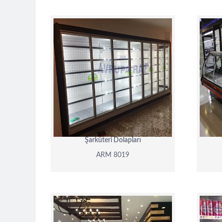
ARM 8019
DETAY
Şarküteri Dolapları
ARM 8019