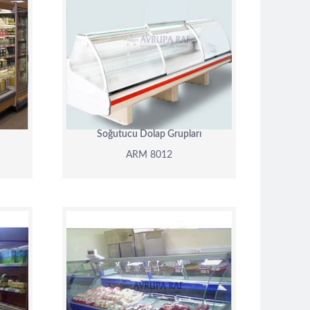
ARM 8012
DETAY
Soğutucu Dolap Grupları
ARM 8012
ARM 8008