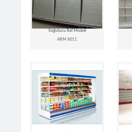
DETAY
Soğutucu Raf Modeli
ARM 8011
ARM 8007
DETAY