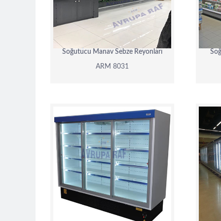
DETAY
Soğutucu Manav Sebze Reyonları
Soğ
ARM 8031
ARM 8028
DETAY