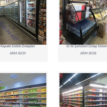
ARM 8039
ARM 8038
DETAY
DETAY
Kapaklı Sütlük Dolapları
Et Ve Şarküteri Dolap Siste
ARM 8039
ARM 8038
ARM 8033
ARM 8032