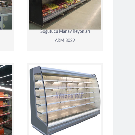
DETAY
Soğutucu Manav Reyonları
ARM 8029
ARM 8024
DETAY