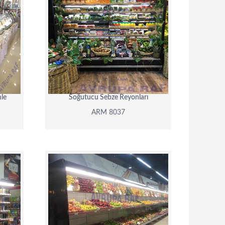
ARM 8037
DETAY
mle
Soğutucu Sebze Reyonları
ARM 8037
ARM 8029