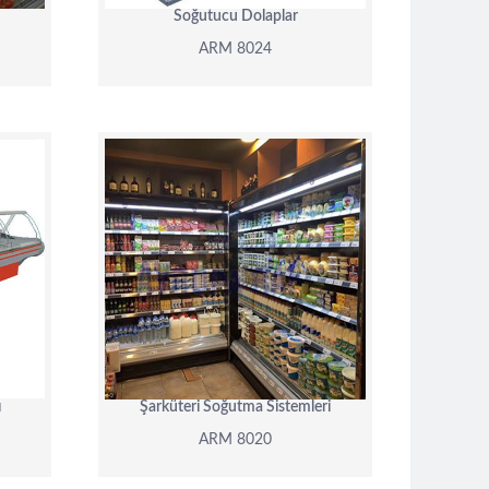
Soğutucu Dolaplar
ARM 8024
ARM 8020
DETAY
ı
Şarküteri Soğutma Sistemleri
ARM 8020