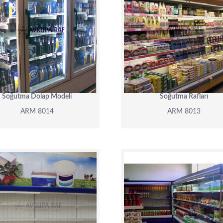
ARM 8014
ARM 8013
DETAY
DETAY
Soğutma Dolap Modeli
Soğutma Rafları
ARM 8014
ARM 8013
ARM 8010
ARM 8009