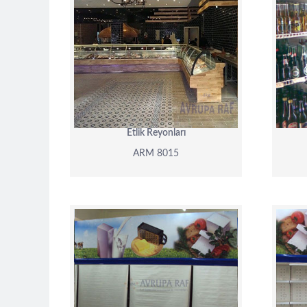
ARM 8015
DETAY
Etlik Reyonları
ARM 8015
ARM 8011