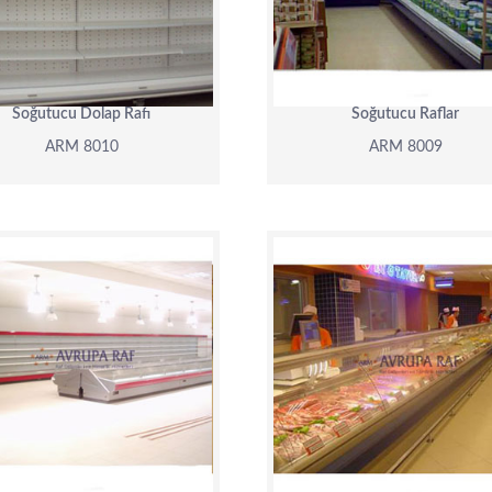
DETAY
DETAY
Soğutucu Dolap Rafı
Soğutucu Raflar
ARM 8010
ARM 8009
ARM 8006
ARM 8005
DETAY
DETAY