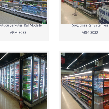
DETAY
DETAY
utucu Şarküteri Raf Modelle
Soğutmalı Raf Sistemleri
ARM 8033
ARM 8032
ARM 8027
ARM 8026
DETAY
DETAY