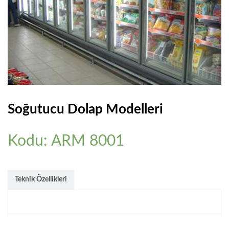
PLASTIK ÇEKMECELI AVADANLIK
BANKO&VITRIN
CAMLI VITRIN BANKOLARI
AKSESUARLAR
MANKEN & PLEXI
Soğutucu Dolap Modelleri
REFERANSLAR
Kodu: ARM 8001
ONLINE KATALOG
BASINDA BIZ
Teknik Özellikleri
KURUMSAL
İLETIŞIM