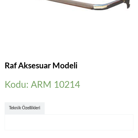
PLASTIK ÇEKMECELI AVADANLIK
BANKO&VITRIN
CAMLI VITRIN BANKOLARI
AKSESUARLAR
MANKEN & PLEXI
Raf Aksesuar Modeli
REFERANSLAR
Kodu: ARM 10214
ONLINE KATALOG
BASINDA BIZ
Teknik Özellikleri
KURUMSAL
İLETIŞIM