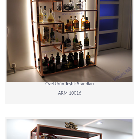
PLASTIK ÇEKMECELI AVADANLIK
BANKO&VITRIN
CAMLI VITRIN BANKOLARI
AKSESUARLAR
MANKEN & PLEXI
REFERANSLAR
Özel Ürün Teşhir Standları
ONLINE KATALOG
ARM 10016
BASINDA BIZ
KURUMSAL
İLETIŞIM