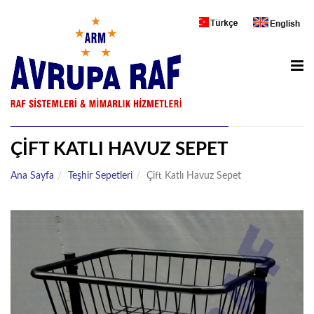
ANA SAYFA
METAL MARKET RAFLARI
AHŞAP MAĞAZA RAFLARI
SOĞUTUCU DOLAP
ÇIFT KATLI HAVUZ SEPET
ZÜCCACIYE RAFLARI
Ana Sayfa
Teşhir Sepetleri
Çift Katlı Havuz Sepet
DEPO RAFLARI
UNLU MAMÜLLER
ECZANE RAFLARI
TEŞHIR STANDLARI