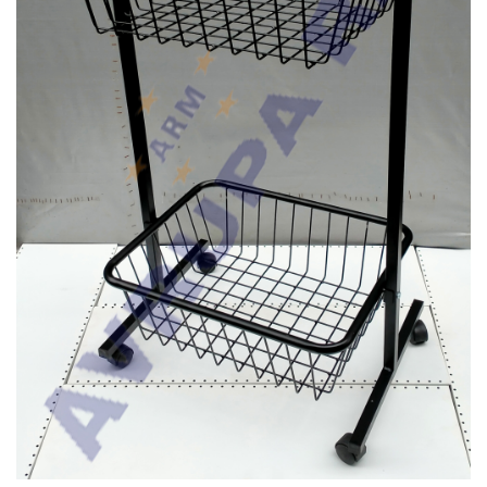
PLASTIK ÇEKMECELI AVADANLIK
BANKO&VITRIN
CAMLI VITRIN BANKOLARI
AKSESUARLAR
MANKEN & PLEXI
REFERANSLAR
ONLINE KATALOG
BASINDA BIZ
KURUMSAL
İLETIŞIM