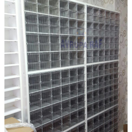
PLASTIK ÇEKMECELI AVADANLIK
BANKO&VITRIN
CAMLI VITRIN BANKOLARI
AKSESUARLAR
MANKEN & PLEXI
REFERANSLAR
ONLINE KATALOG
BASINDA BIZ
KURUMSAL
İLETIŞIM