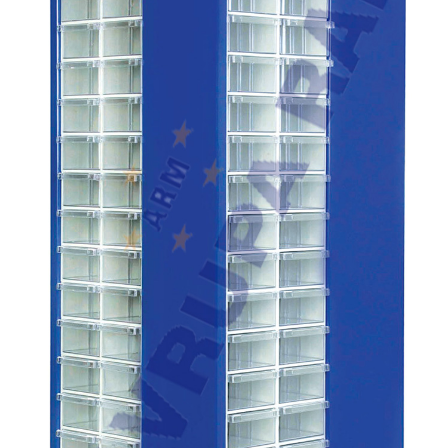
PLASTIK ÇEKMECELI AVADANLIK
BANKO&VITRIN
CAMLI VITRIN BANKOLARI
AKSESUARLAR
MANKEN & PLEXI
REFERANSLAR
ONLINE KATALOG
BASINDA BIZ
KURUMSAL
İLETIŞIM