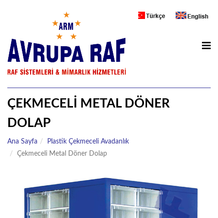
ANA SAYFA
METAL MARKET RAFLARI
AHŞAP MAĞAZA RAFLARI
SOĞUTUCU DOLAP
ÇEKMECELI METAL DÖNER
DOLAP
ZÜCCACIYE RAFLARI
Ana Sayfa
Plastik Çekmeceli Avadanlık
DEPO RAFLARI
Çekmeceli Metal Döner Dolap
UNLU MAMÜLLER
ECZANE RAFLARI
TEŞHIR STANDLARI