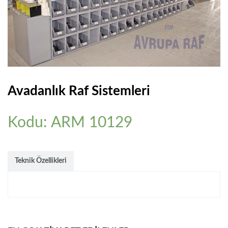
PLASTIK ÇEKMECELI AVADANLIK
BANKO&VITRIN
CAMLI VITRIN BANKOLARI
AKSESUARLAR
Avadanlık Raf Sistemleri
MANKEN & PLEXI
Kodu: ARM 10129
REFERANSLAR
ONLINE KATALOG
Teknik Özellikleri
BASINDA BIZ
KURUMSAL
İLETIŞIM