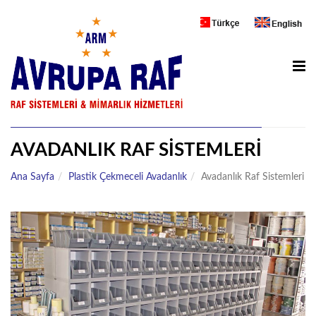
ANA SAYFA
METAL MARKET RAFLARI
AHŞAP MAĞAZA RAFLARI
SOĞUTUCU DOLAP
AVADANLIK RAF SISTEMLERI
ZÜCCACIYE RAFLARI
Ana Sayfa
Plastik Çekmeceli Avadanlık
Avadanlık Raf Sistemleri
DEPO RAFLARI
UNLU MAMÜLLER
ECZANE RAFLARI
TEŞHIR STANDLARI