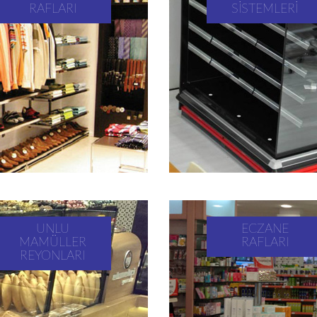
RAFLARI
SISTEMLERI
UNLU
ECZANE
MAMÜLLER
RAFLARI
REYONLARI