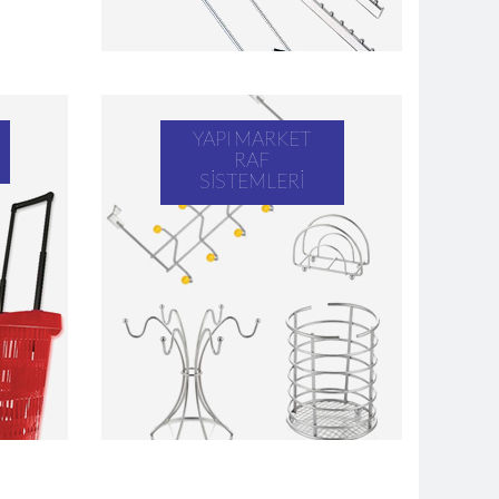
YAPI MARKET
RAF
SISTEMLERI