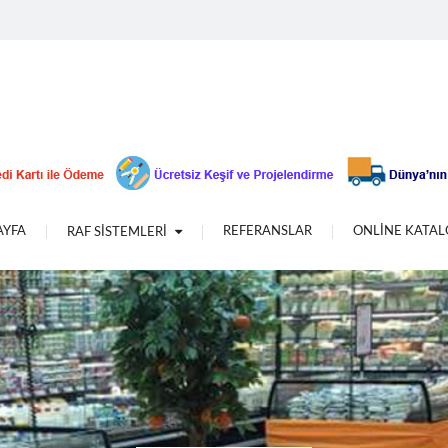
Plastik Avandalık Grubu
Banko&Vitrin
Camlı Standlar
Teşhir Sepetleri
Aksesuarlar
Vitrin Mankeni
Plexi Grubu
AYFA
REFERANSLAR
ONLİNE KATA
RAF SİSTEMLERİ
Plastik & Ahşap Askı Modelleri