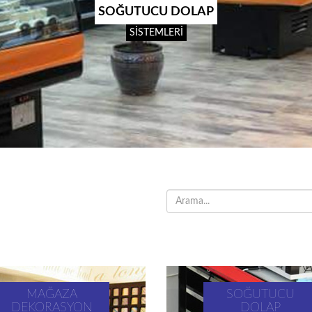
SOĞUTUCU DOLAP
SİSTEMLERİ
MAĞAZA
SOĞUTUCU
DEKORASYON
DOLAP